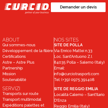
Demander un devis
ABOUT
NOS SITES
Qui sommes-nous
SITE DE POLLA
Développement de la filière
Via Enrico Mattei n.33
Certifications
Loc. Sant’Antuono Z.I.
Astre – Astre Plus
84035 Polla – Salerno (Italy)
Partnership
Email:
Mission
info@curciotrasporti.com
Soutenabilité
Tel: (+39) 0975.391408
SERVIZI
SITE DE REGGIO EMILIA
Transports sur route
Località Calerno – Sant’Ilario
Transport multimodal
D’Enza
Expéditions palettes et
Reggio Emilia (Italy)