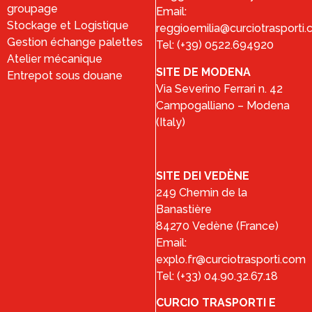
groupage
Email:
Stockage et Logistique
reggioemilia@curciotrasporti
Gestion échange palettes
Tel: (+39) 0522.694920
Atelier mécanique
SITE DE MODENA
Entrepot sous douane
Via Severino Ferrari n. 42
Campogalliano – Modena
(Italy)
SITE DEI VEDÈNE
249 Chemin de la
Banastière
84270 Vedène (France)
Email:
explo.fr@curciotrasporti.com
Tel: (+33) 04.90.32.67.18
CURCIO TRASPORTI E