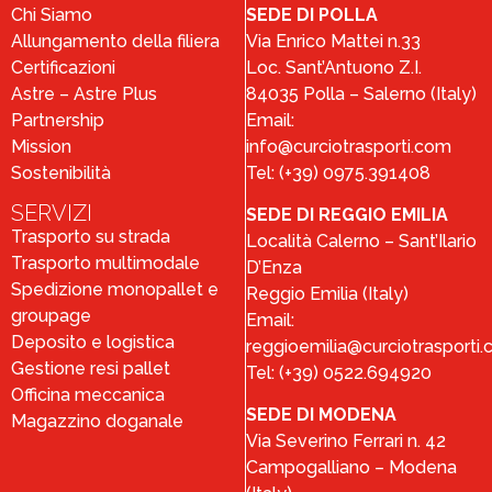
Chi Siamo
SEDE DI POLLA
Allungamento della filiera
Via Enrico Mattei n.33
Certificazioni
Loc. Sant’Antuono Z.I.
Astre – Astre Plus
84035 Polla – Salerno (Italy)
Partnership
Email:
Mission
info@curciotrasporti.com
Sostenibilità
Tel: (+39) 0975.391408
SERVIZI
SEDE DI REGGIO EMILIA
Trasporto su strada
Località Calerno – Sant’Ilario
Trasporto multimodale
D’Enza
Spedizione monopallet e
Reggio Emilia (Italy)
groupage
Email:
Deposito e logistica
reggioemilia@curciotrasporti
Gestione resi pallet
Tel: (+39) 0522.694920
Officina meccanica
SEDE DI MODENA
Magazzino doganale
Via Severino Ferrari n. 42
Campogalliano – Modena