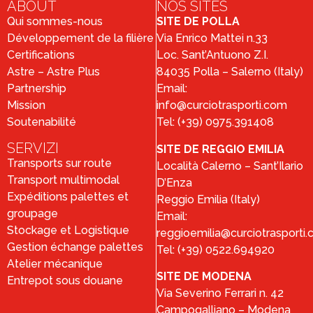
ABOUT
NOS SITES
Qui sommes-nous
SITE DE POLLA
Développement de la filière
Via Enrico Mattei n.33
Certifications
Loc. Sant’Antuono Z.I.
Astre – Astre Plus
84035 Polla – Salerno (Italy)
Partnership
Email:
Mission
info@curciotrasporti.com
Soutenabilité
Tel: (+39) 0975.391408
SERVIZI
SITE DE REGGIO EMILIA
Transports sur route
Località Calerno – Sant’Ilario
Transport multimodal
D’Enza
Expéditions palettes et
Reggio Emilia (Italy)
groupage
Email:
Stockage et Logistique
reggioemilia@curciotrasporti
Gestion échange palettes
Tel: (+39) 0522.694920
Atelier mécanique
SITE DE MODENA
Entrepot sous douane
Via Severino Ferrari n. 42
Campogalliano – Modena